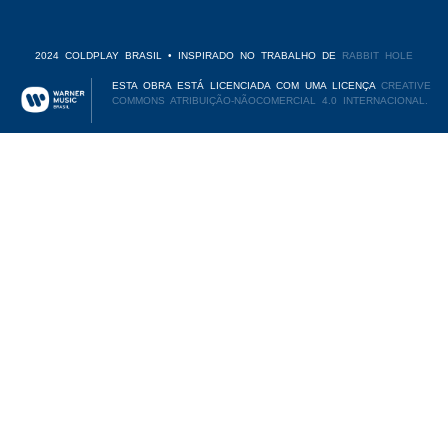
2024 COLDPLAY BRASIL • INSPIRADO NO TRABALHO DE
RABBIT HOLE
ESTA OBRA ESTÁ LICENCIADA COM UMA LICENÇA
CREATIVE
COMMONS ATRIBUIÇÃO-NÃOCOMERCIAL 4.0 INTERNACIONAL.