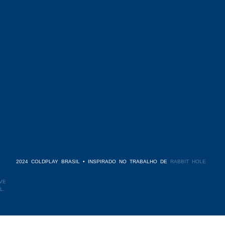
2024 COLDPLAY BRASIL • INSPIRADO NO TRABALHO DE
RABBIT HOLE
VE
L.