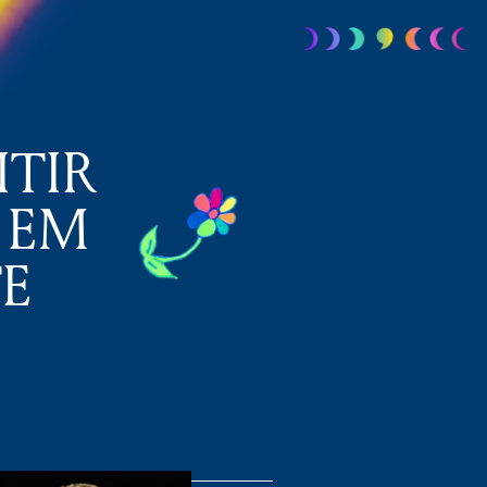
ITIR
 EM
E