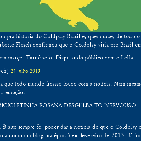
u pra história do Coldplay Brasil e, quem sabe, de todo o
Norberto Flesch confirmou que o Coldplay viria pro Brasil e
em março. Turnê solo. Disputando público com o Lolla.
esch)
24 julho 2015
 que todo mundo ficasse louco com a notícia. Nem mesm
r a emoção.
CICLETINHA ROSANA DESGULBA TO NERVOUSO — Co
ã-site sempre foi poder dar a notícia de que o Coldplay e
inda como um blog, na época) em fevereiro de 2013. Já for