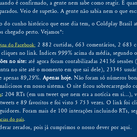
uando é confirmado, a gente nem sabe como reagir. E quan
arados. Veio de supetão. A gente não sabia nem o que escr
 do cunho histórico que esse dia tem, o Coldplay Brasil a
 chegado perto. Vejamos*:
2 882 curtidas, 663 comentários, 2 683 
ágina do Facebook:
 cliques no link. Índices 999% acima da média, segundo o
ões no site:
até agora foram contabilizadas 24136 sessões (i
tra no site até o momento em que sai dele), 23345 usuár
 de apenas 89,29%.
Apenas hoje.
Não foram só números bons
maliciosos em nosso sistema. O site ficou sobrecarregado c
:
204 RTs (em um tweet que nem era a notícia em si…), v
s
eets e 89 favoritos e foi visto 5 753 vezes. O link foi c
uidores. Foram mais de 100 interações incluindo RTs, seg
.
cias do país
erar zerados, pois já cumprimos o nosso dever por aqui.