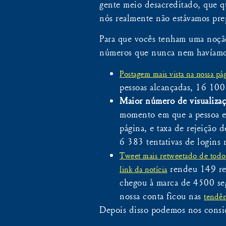
gente meio desacreditado, que q
nós realmente não estávamos prep
Para que vocês tenham uma noção
números que nunca nem havíamos
Postagem mais vista na nossa p
pessoas alcançadas, 16 100
Maior número de visualizaç
momento em que a pessoa en
página, e taxa de rejeição
6 383 tentativas de logins 
Tweet mais retweetado de todo
rendeu 149 retw
link da notícia
chegou à marca de 4500 seg
nossa conta ficou nas
tendên
Depois disso podemos nos consid