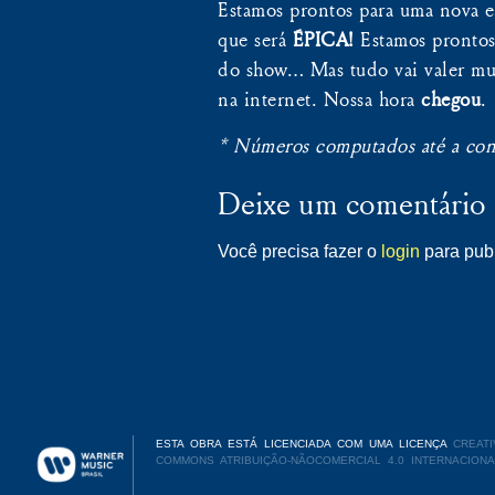
Estamos prontos para uma nova e
que será
ÉPICA!
Estamos prontos 
do show… Mas tudo vai valer mui
na internet. Nossa hora
chegou
.
* Números computados até a con
Deixe um comentário
Você precisa fazer o
login
para publ
ESTA OBRA ESTÁ LICENCIADA COM UMA LICENÇA
CREATI
COMMONS ATRIBUIÇÃO-NÃOCOMERCIAL 4.0 INTERNACIONA