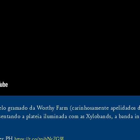
elo gramado da Worthy Farm (carinhosamente apelidados d
sentando a plateia iluminada com as Xylobands, a banda in
per PH
https://t.co/tqibNr7G9I