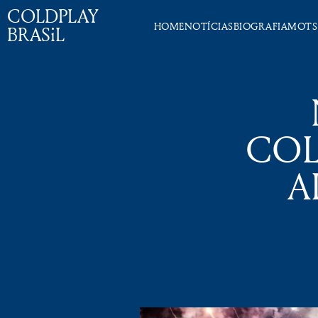
COLDPLAY
HOME
NOTÍCIAS
BIOGRAFIA
MOTS
BRASiL
COL
A