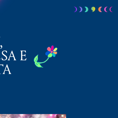
,
SA E
TA