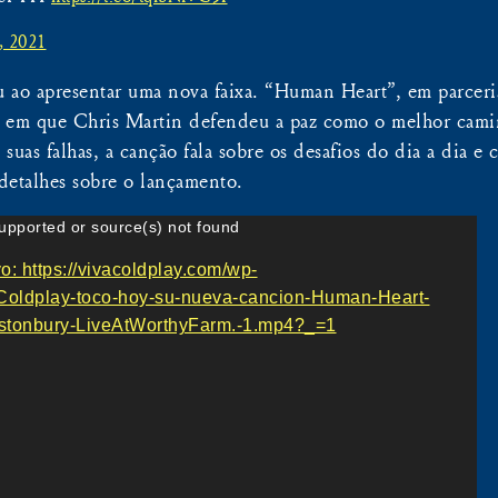
, 2021
u ao apresentar uma nova faixa. “Human Heart”, em parce
o em que Chris Martin defendeu a paz como o melhor cam
suas falhas, a canção fala sobre os desafios do dia a dia e
detalhes sobre o lançamento.
upported or source(s) not found
: https://vivacoldplay.com/wp-
/Coldplay-toco-hoy-su-nueva-cancion-Human-Heart-
tonbury-LiveAtWorthyFarm.-1.mp4?_=1