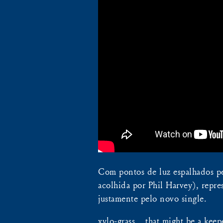
Com pontos de luz espalhados p
acolhida por Phil Harvey), repre
justamente pelo novo single.
xylo-grass… that might be a kee