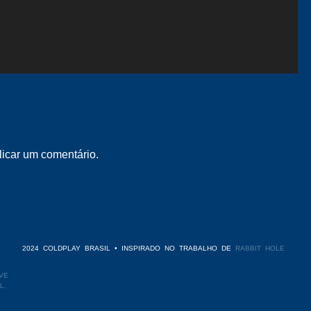
icar um comentário.
2024 COLDPLAY BRASIL • INSPIRADO NO TRABALHO DE
RABBIT HOLE
VE
L.