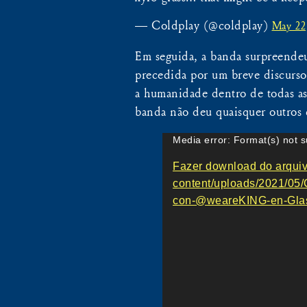
— Coldplay (@coldplay)
May 22
Em seguida, a banda surpreende
precedida por um breve discurs
a humanidade dentro de todas as 
banda não deu quaisquer outros 
Tocador
Media error: Format(s) not s
de
Fazer download do arquivo
vídeo
content/uploads/2021/05
con-@weareKING-en-Glas