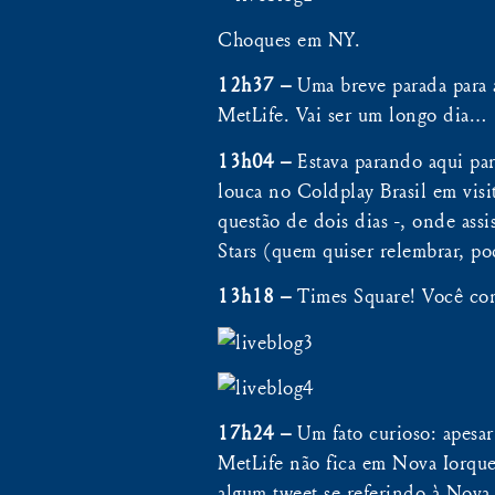
Choques em NY.
12h37 –
Uma breve parada para al
MetLife. Vai ser um longo dia…
13h04 –
Estava parando aqui par
louca no Coldplay Brasil em vis
questão de dois dias -, onde ass
Stars (quem quiser relembrar, po
13h18 –
Times Square! Você con
17h24 –
Um fato curioso: apesa
MetLife não fica em Nova Iorque!
algum tweet se referindo à Nov