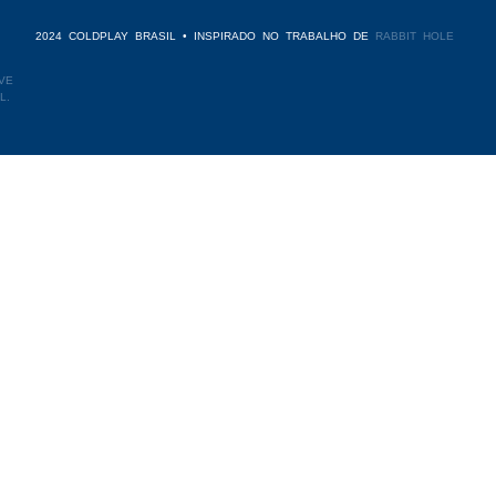
2024 COLDPLAY BRASIL • INSPIRADO NO TRABALHO DE
RABBIT HOLE
VE
L.