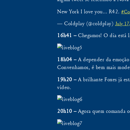
New York I love you… R42.
#Co
— Coldplay (@coldplay)
July 17
16h41 –
Chegamos! O dia está l
18h04 –
A depender da emoção (
Convenhamos, é bem mais moder
19h20 –
A brilhante Foxes já es
vídeo.
20h10 –
Agora quem comanda o 