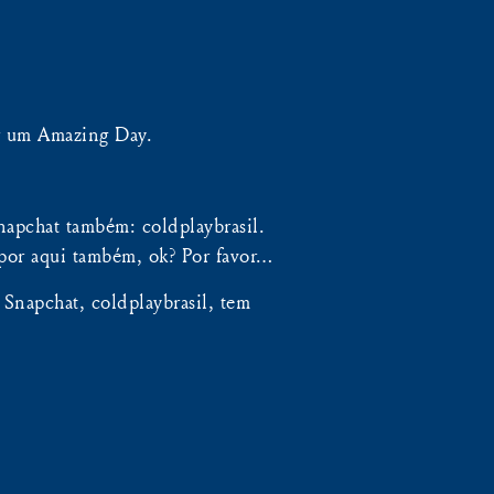
er um Amazing Day.
apchat também: coldplaybrasil.
or aqui também, ok? Por favor…
 Snapchat, coldplaybrasil, tem