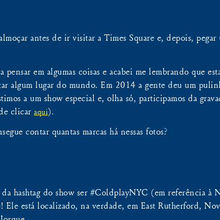
moçar antes de ir visitar a Times Square e, depois, pegar 
a pensar em algumas coisas e acabei me lembrando que esta
itar algum lugar do mundo. Em 2014 a gente deu um pulinho
istimos a um show especial e, olha só, participamos da grav
de clicar
).
aqui
segue contar quantas marcas há nessas fotos?
r da hashtag do show ser #ColdplayNYC (em referência à N
 Ele está localizado, na verdade, em East Rutherford, Nov
a Iorque…