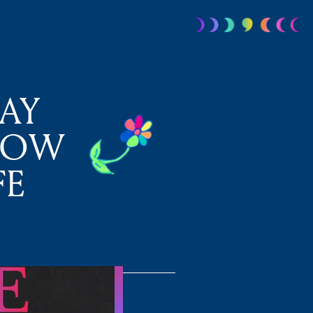
LAY
SHOW
FE