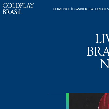
COLDPLAY
HOME
NOTÍCIAS
BIOGRAFIA
MOTS
BRASiL
LI
BRA
N