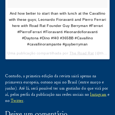
And how better to start than with lunch at the Cavallino
with these guys; Leonardo Fioravanti and Pierro Ferrari
here with Road Rat Founder Guy Berryman #Ferrari
#PierroFerrari #Fioravanti #leonardofioravanti
#Daytona #Dino #f40 #365BB #Cavallino
#cavallinorampante #guyberryman
Uma publicação compartilhada por
The Road Rat
(@theroadratmagazine) em
Contudo, a primeira edição da revista sairá apenas na
primavera europeia, outono aqui no Brasil (entre março e
junho). Até lá, será possível ter um gostinho do que virá por
aí, pelos perfis da publicação nas redes sociais no
Instagram
e
no
Twitter
.
Deixe um comentário