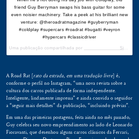
friend Guy Berryman swaps his bass guitar for some
even noisier machinery. Take a peek at his brilliant new
venture: @theroadratmagazine #guyberryman
#coldplay #supercars #roadrat #bugatti #veyron
#hypercars #classicdriver
Uma publicação compartilhada por
⠀⠀⠀⠀⠀⠀⠀⠀⠀⠀⠀Simon Kidston
A Road Rat [
rato da estrada, em uma tradução livre
] é,
conforme o perfil no Instagram, “uma nova revista sobre a
cultura dos carros publicada de forma independente.
Inteligente, lindamente impressa” e ainda convida o seguidor
a “seguir mais detalhes” da publicação, “incluindo prévias”.
Em uma das primeiras postagens, feita ainda no mês passado,
Guy celebra seu novo empreendimento ao lado de Leonardo
Fioravanti, que desenhou alguns carros clássicos da Ferrari,