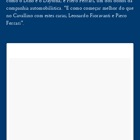
como o Dino e o Daytona; e Piero Ferrari, um dos donos da
companhia automobilística. “E como começar melhor do que
no Cavallino com estes caras; Leonardo Fioravanti e Piero
Ferrari”.