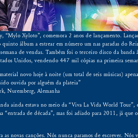
y, “Mylo Xyloto”, comemora 2 anos de lançamento. Lanç
o quinto álbum a estrear em número um nas paradas do R
 semana de vendas. Também foi o terceiro disco da banda à
stados Unidos, vendendo 447 mil cópias na primeira sema
aterial novo hoje à noite (um total de seis músicas) apena
 sido ouvida por alguém da plateia”
rk, Nuremberg, Alemanha
nda ainda estava no meio da “Viva La Vida World Tour”,
“entrada de década”, mas foi adiado para 2011, já que o
ara as novas canções. Nós nunca paramos de escrever. Nós 