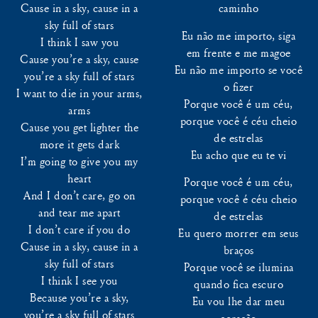
Cause in a sky, cause in a
caminho
sky full of stars
Eu não me importo, siga
I think I saw you
em frente e me magoe
Cause you’re a sky, cause
Eu não me importo se você
you’re a sky full of stars
o fizer
I want to die in your arms,
Porque você é um céu,
arms
porque você é céu cheio
Cause you get lighter the
de estrelas
more it gets dark
Eu acho que eu te vi
I’m going to give you my
heart
Porque você é um céu,
And I don’t care, go on
porque você é céu cheio
and tear me apart
de estrelas
I don’t care if you do
Eu quero morrer em seus
Cause in a sky, cause in a
braços
sky full of stars
Porque você se ilumina
I think I see you
quando fica escuro
Because you’re a sky,
Eu vou lhe dar meu
you’re a sky full of stars