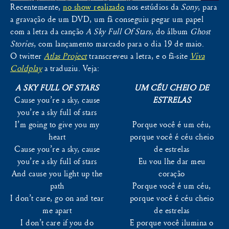
Recentemente,
no show realizado
nos estúdios da
Sony
, para
a gravação de um DVD, um fã conseguiu pegar um papel
com a letra da canção
A Sky Full Of Stars
, do álbum
Ghost
Stories
, com lançamento marcado para o dia 19 de maio.
O twitter
Atlas Project
transcreveu a letra, e o fã-site
Viva
Coldplay
a traduziu. Veja:
A SKY FULL OF STARS
UM CÉU CHEIO DE
Cause you’re a sky, cause
ESTRELAS
you’re a sky full of stars
I’m going to give you my
Porque você é um céu,
heart
porque você é céu cheio
Cause you’re a sky, cause
de estrelas
you’re a sky full of stars
Eu vou lhe dar meu
And cause you light up the
coração
path
Porque você é um céu,
I don’t care, go on and tear
porque você é céu cheio
me apart
de estrelas
I don’t care if you do
E porque você ilumina o