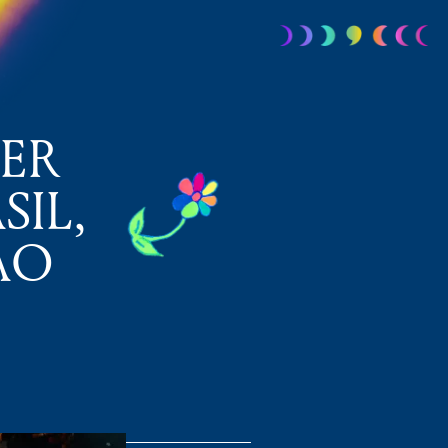
ZER
IL,
AO