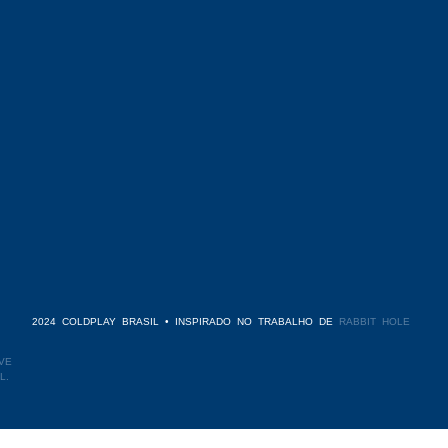
2024 COLDPLAY BRASIL • INSPIRADO NO TRABALHO DE
RABBIT HOLE
VE
L.