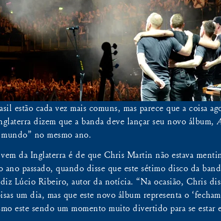
sil estão cada vez mais comuns, mas parece que a coisa ag
Inglaterra dizem que a banda deve lançar seu novo álbum,
A
ao mundo” no mesmo ano.
 vem da Inglaterra é de que Chris Martin não estava men
no passado, quando disse que este sétimo disco da banda
diz Lúcio Ribeiro, autor da notícia. “Na ocasião, Chris diss
coisas um dia, mas que este novo álbum representa o ‘fech
esmo este sendo um momento muito divertido para se estar