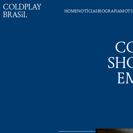
COLDPLAY
HOME
NOTÍCIAS
BIOGRAFIA
MOTS
BRASiL
CO
SH
E