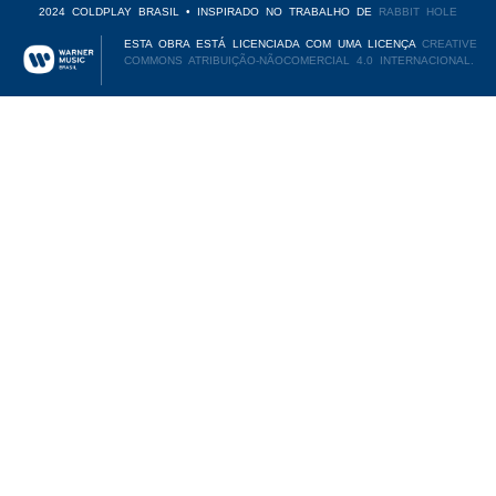
2024 COLDPLAY BRASIL • INSPIRADO NO TRABALHO DE
RABBIT HOLE
ESTA OBRA ESTÁ LICENCIADA COM UMA LICENÇA
CREATIVE
COMMONS ATRIBUIÇÃO-NÃOCOMERCIAL 4.0 INTERNACIONAL.