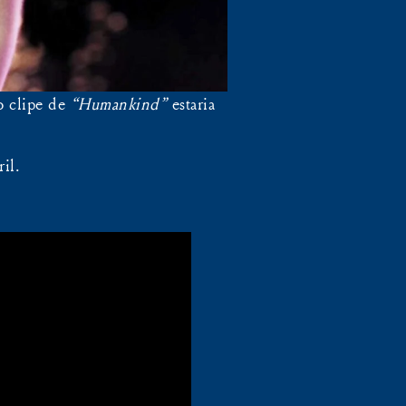
o clipe de
“Humankind”
estaria
il.