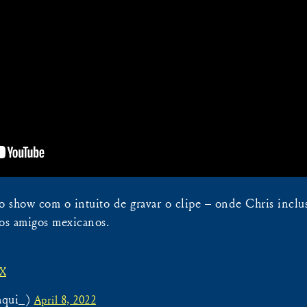
no show com o intuito de gravar o clipe – onde Chris inclu
sos amigos mexicanos.
xX
aqui_)
April 8, 2022