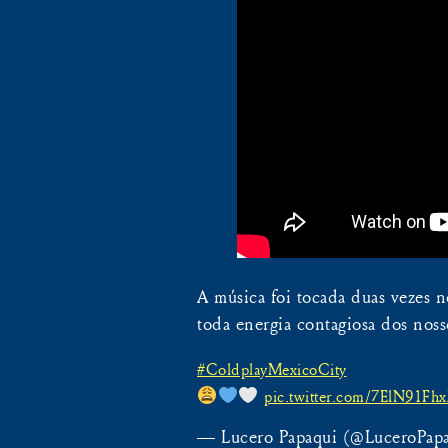
A música foi tocada duas vezes 
toda energia contagiosa dos nos
#ColdplayMexicoCity
pic.twitter.com/7ElN91Fh
— Lucero Papaqui (@LuceroPap