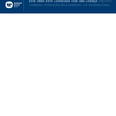
ESTA OBRA ESTÁ LICENCIADA COM UMA LICENÇA
CREATIVE
COMMONS ATRIBUIÇÃO-NÃOCOMERCIAL 4.0 INTERNACIONAL.