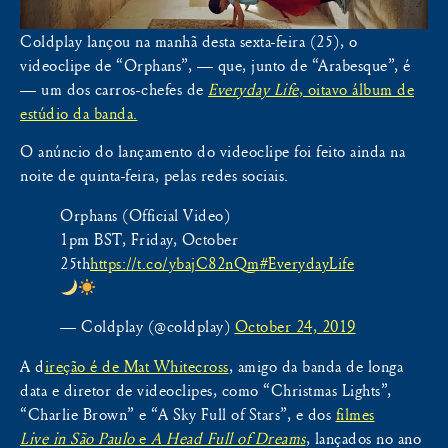
Coldplay lançou na manhã desta sexta-feira (25), o
videoclipe de “Orphans”, — que, junto de “Arabesque”, é
— um dos carros-chefes de
Everyday Life
, oitavo álbum de
estúdio da banda.
O anúncio do lançamento do videoclipe foi feito ainda na
noite de quinta-feira, pelas redes sociais.
Orphans (Official Video)
1pm BST, Friday, October
25th
https://t.co/ybajC82nQm
#EverydayLife
— Coldplay (@coldplay)
October 24, 2019
A d
ireção é de Mat Whitecross
, amigo da banda de longa
data e diretor de videoclipes, como “Christmas Lights”,
“Charlie Brown” e “A Sky Full of Stars”, e dos
filmes
Live in São Paulo
e
A Head Full of Dreams
, lançados no ano