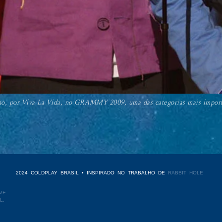
o, por Viva La Vida, no GRAMMY 2009, uma das categorias mais impor
2024 COLDPLAY BRASIL • INSPIRADO NO TRABALHO DE
RABBIT HOLE
VE
L.