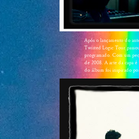
Após o lançamento do ant
Twisted Logic Tour passo
programado. Com um pequen
de 2008. A arte da capa é
do álbum foi inspirado po