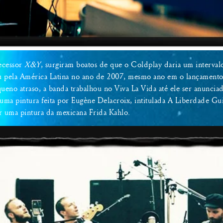
ecessor
X&Y
, surgiram boatos de que o Coldplay daria um interval
u pela América Latina no ano de 2007, mesmo ano em o lançamento
o atraso, a banda trabalhou no Viva La Vida até ele ser anuncia
 uma pintura feita por Eugène Delacroix, intitulada A Liberdade G
r uma pintura da mexicana Frida Kahlo.