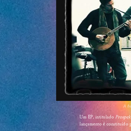
A ba
Um EP, intitulado
Prospek
lançamento é constituído 