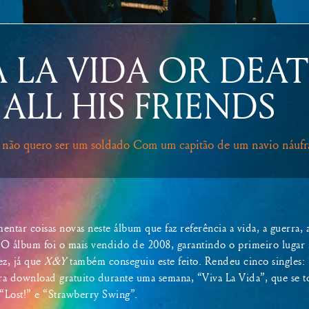
A LA VIDA OR DEA
ALL HIS FRIENDS
 não quero ser um soldado Com um capitão de um navio náufr
ntar coisas novas neste álbum que faz referência a vida, a guerra,
 O álbum foi o mais vendido de 2008, garantindo o primeiro lugar n
ez, já que
X&Y
também conseguiu este feito. Rendeu cinco singles: “
ara download gratuito durante uma semana, “Viva La Vida”, que se 
 “Lost!” e “Strawberry Swing”.