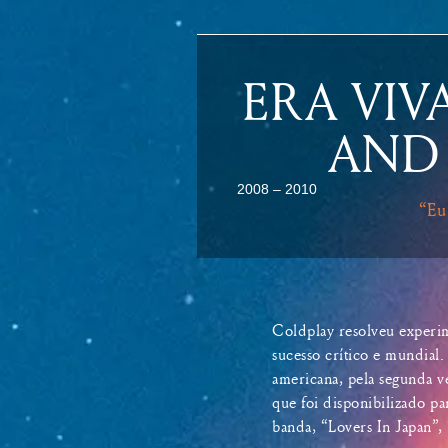
ERA VIV
AND 
2008 – 2010
“Eu
Coldplay resolveu experime
sucesso crítico e mundial.
americana, pela segunda v
que foi disponibilizado p
banda, “Lovers In Japan”,