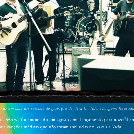
nda em uma das sessões de gravação de Viva La Vida. (Imagem: Reprod
t’s March
, foi anunciado em agosto com lançamento para novembro
por canções inéditas que não foram incluídas no
Viva La Vida
.